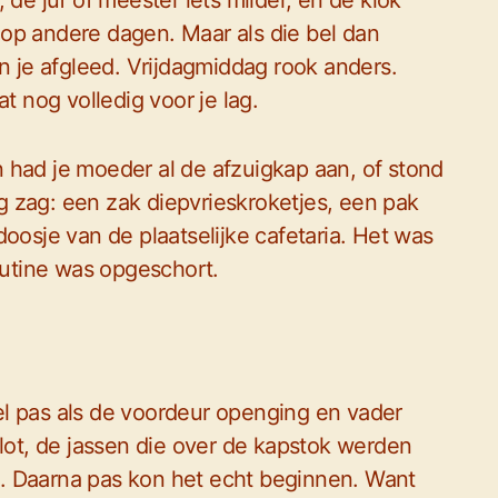
 de juf of meester iets milder, en de klok
op andere dagen. Maar als die bel dan
an je afgleed. Vrijdagmiddag rook anders.
t nog volledig voor je lag.
 had je moeder al de afzuigkap aan, of stond
dag zag: een zak diepvrieskroketjes, een pak
oosje van de plaatselijke cafetaria. Het was
utine was opgeschort.
l pas als de voordeur openging en vader
slot, de jassen die over de kapstok werden
ang. Daarna pas kon het echt beginnen. Want