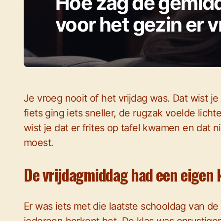
Hoe zag de gemidd
voor het gezin er v
Je vroeg nooit of het vrijdag was. Dat wist 
fiets ging iets sneller, de rugzak voelde lic
wist je dat er frites op tafel kwamen en dat
moest.
De vrijdagmiddag had een eigen 
Er was iets met die laatste schooldag van de 