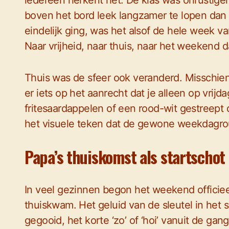
iedereen herkent het. De klas was onrustiger,
boven het bord leek langzamer te lopen dan 
eindelijk ging, was het alsof de hele week v
Naar vrijheid, naar thuis, naar het weekend da
Thuis was de sfeer ook veranderd. Misschien
er iets op het aanrecht dat je alleen op vrij
fritesaardappelen of een rood-wit gestreept d
het visuele teken dat de gewone weekdagro
Papa’s thuiskomst als startschot
In veel gezinnen begon het weekend officiee
thuiskwam. Het geluid van de sleutel in het 
gegooid, het korte ‘zo’ of ‘hoi’ vanuit de g