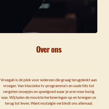
Over ons
Vroegah is dé plek voor iedereen die graag terugdenkt aan
vroeger. Van klassieke tv-programma's en oude hits tot
vergeten snoepjes en speelgoed waar je uren mee bezig
was. Wij halen de mooiste herinneringen op en brengen ze
terug tot leven. Want nostalgie verbindt ons allemaal.