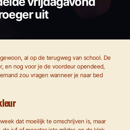
elde vrijdagavond
roeger uit
je gewoon, al op de terugweg van school. De
hter, en nog voor je de voordeur opendeed,
 niemand zou vragen wanneer je naar bed
kleur
week dat moeilijk te omschrijven is, maar