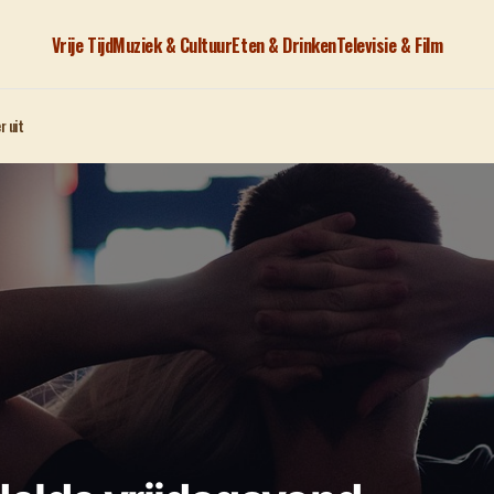
Vrije Tijd
Muziek & Cultuur
Eten & Drinken
Televisie & Film
r uit