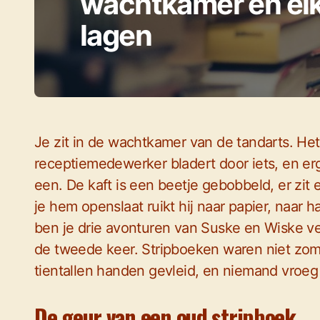
wachtkamer en elk
lagen
Je zit in de wachtkamer van de tandarts. Het 
receptiemedewerker bladert door iets, en erg
een. De kaft is een beetje gebobbeld, er zit
je hem openslaat ruikt hij naar papier, naar
ben je drie avonturen van Suske en Wiske ve
de tweede keer. Stripboeken waren niet zom
tientallen handen gevleid, en niemand vroeg
De geur van een oud stripboek