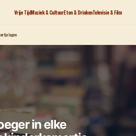
Vrije Tijd
Muziek & Cultuur
Eten & Drinken
Televisie & Film
ertje lagen
oeger in elke