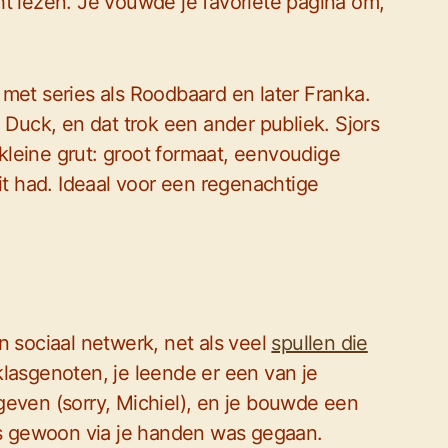
ht lezen. Je vouwde je favoriete pagina om,
met series als Roodbaard en later Franka.
 Duck, en dat trok een ander publiek. Sjors
leine grut: groot formaat, eenvoudige
it had. Ideaal voor een regenachtige
n sociaal netwerk, net als veel
spullen die
klasgenoten, je leende er een van je
geven (sorry, Michiel), en je bouwde een
els gewoon via je handen was gegaan.