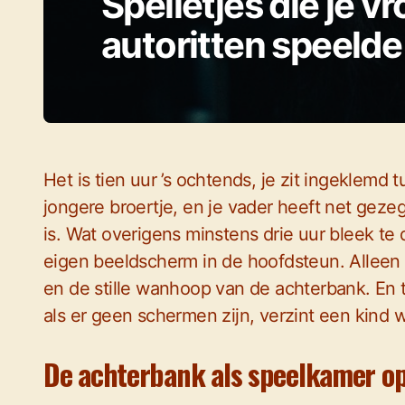
Spelletjes die je v
autoritten speeld
Het is tien uur ’s ochtends, je zit ingeklemd
jongere broertje, en je vader heeft net gezeg
is. Wat overigens minstens drie uur bleek te
eigen beeldscherm in de hoofdsteun. Alleen
en de stille wanhoop van de achterbank. En t
als er geen schermen zijn, verzint een kind w
De achterbank als speelkamer op