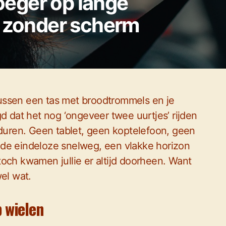
roeger op lange
e zonder scherm
 tussen een tas met broodtrommels en je
d dat het nog ‘ongeveer twee uurtjes’ rijden
 duren. Geen tablet, geen koptelefoon, geen
 de eindeloze snelweg, een vlakke horizon
och kwamen jullie er altijd doorheen. Want
el wat.
 wielen