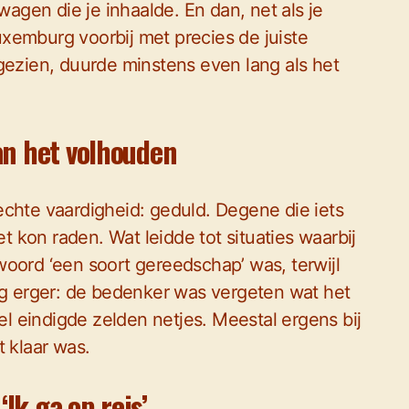
wagen die je inhaalde. En dan, net als je
xemburg voorbij met precies de juiste
gezien, duurde minstens even lang als het
an het volhouden
echte vaardigheid: geduld. Degene die iets
kon raden. Wat leidde tot situaties waarbij
oord ‘een soort gereedschap’ was, terwijl
nog erger: de bedenker was vergeten wat het
pel eindigde zelden netjes. Meestal ergens bij
t klaar was.
Ik ga op reis’