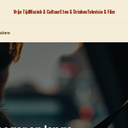
Vrije Tijd
Muziek & Cultuur
Eten & Drinken
Televisie & Film
 scherm