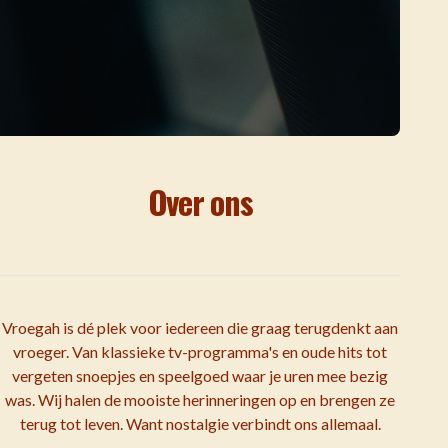
Over ons
Vroegah is dé plek voor iedereen die graag terugdenkt aan
vroeger. Van klassieke tv-programma's en oude hits tot
vergeten snoepjes en speelgoed waar je uren mee bezig
was. Wij halen de mooiste herinneringen op en brengen ze
terug tot leven. Want nostalgie verbindt ons allemaal.