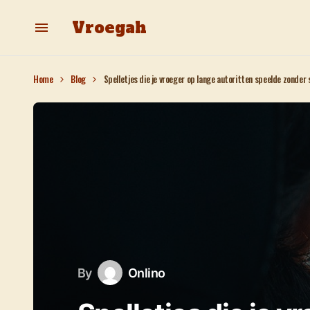
Vroegah
Home
Blog
Spelletjes die je vroeger op lange autoritten speelde zonder
By
Onlino