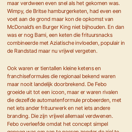
maar verdween even snel als het gekomen was.
Wimpy, de Britse hamburgerketen, had even een
voet aan de grond maar kon de opkomst van
McDonald’s en Burger King niet bijhouden. En dan
was er nog Bami, een keten die frituursnacks
combineerde met Aziatische invloeden, populair in
de Randstad maar nu vrijwel vergeten.
Ook waren er tientallen kleine ketens en
franchiseformules die regionaal bekend waren
maar nooit landelijk doorbrekend. De Febo
groeide uit tot een icoon, maar er waren rivalen
die dezelfde automatenformule probeerden, met
net iets ander frituurwerk en net iets andere
branding. Die zijn vrijwel allemaal verdwenen.
Febo overleefde omdat het concept simpel
genoeg was om aan te passen zonder de ziel te