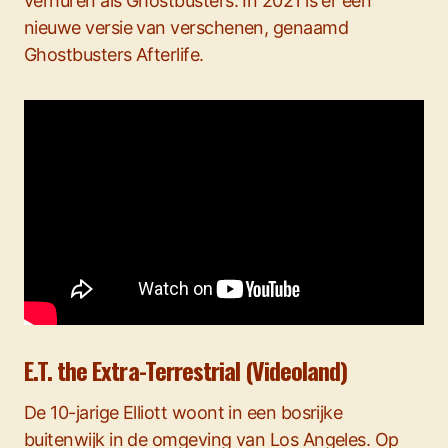
verhuren als Ghostbusters. In 2021 is er een
nieuwe versie van verschenen, genaamd
Ghostbusters Afterlife.
E.T. the Extra-Terrestrial (Videoland)
De 10-jarige Elliott woont in een bosrijke
buitenwijk in de omgeving van Los Angeles. Op