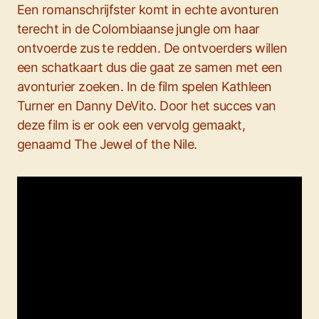
Een romanschrijfster komt in echte avonturen
terecht in de Colombiaanse jungle om haar
ontvoerde zus te redden. De ontvoerders willen
een schatkaart dus die gaat ze samen met een
avonturier zoeken. In de film spelen Kathleen
Turner en Danny DeVito. Door het succes van
deze film is er ook een vervolg gemaakt,
genaamd The Jewel of the Nile.