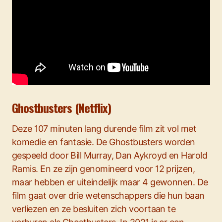
Ghostbusters (Netflix)
Deze 107 minuten lang durende film zit vol met
komedie en fantasie. De Ghostbusters worden
gespeeld door Bill Murray, Dan Aykroyd en Harold
Ramis. En ze zijn genomineerd voor 12 prijzen,
maar hebben er uiteindelijk maar 4 gewonnen. De
film gaat over drie wetenschappers die hun baan
verliezen en ze besluiten zich voortaan te