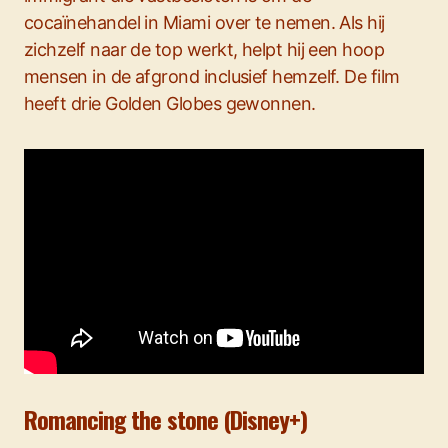
cocaïnehandel in Miami over te nemen. Als hij
zichzelf naar de top werkt, helpt hij een hoop
mensen in de afgrond inclusief hemzelf. De film
heeft drie Golden Globes gewonnen.
Romancing the stone (Disney+)