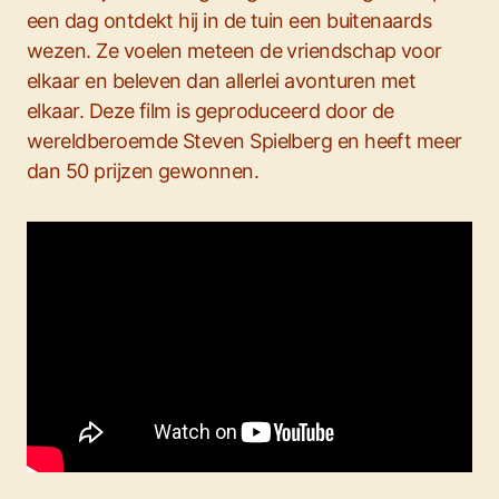
een dag ontdekt hij in de tuin een buitenaards
wezen. Ze voelen meteen de vriendschap voor
elkaar en beleven dan allerlei avonturen met
elkaar. Deze film is geproduceerd door de
wereldberoemde Steven Spielberg en heeft meer
dan 50 prijzen gewonnen.