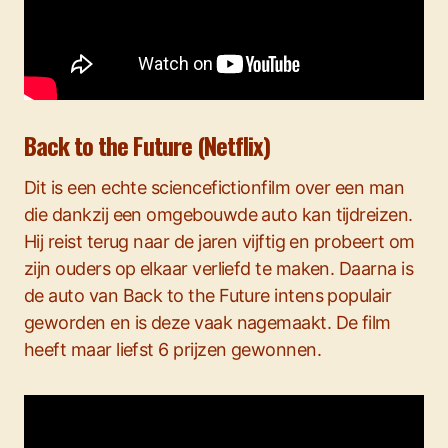
Back to the Future (Netflix)
Dit is een echte sciencefictionfilm over een man
die dankzij een omgebouwde auto kan tijdreizen.
Hij reist terug naar de jaren vijftig en probeert om
zijn ouders op elkaar verliefd te maken. Daarna is
de auto van Back to the Future intens populair
geworden en is deze vaak nagemaakt. De film
heeft maar liefst 6 prijzen gewonnen.