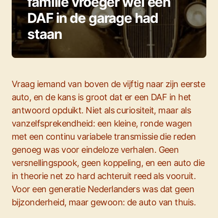
familie vroeger wel een
DAF in de garage had
staan
Vraag iemand van boven de vijftig naar zijn eerste
auto, en de kans is groot dat er een DAF in het
antwoord opduikt. Niet als curiositeit, maar als
vanzelfsprekendheid: een kleine, ronde wagen
met een continu variabele transmissie die reden
genoeg was voor eindeloze verhalen. Geen
versnellingspook, geen koppeling, en een auto die
in theorie net zo hard achteruit reed als vooruit.
Voor een generatie Nederlanders was dat geen
bijzonderheid, maar gewoon: de auto van thuis.