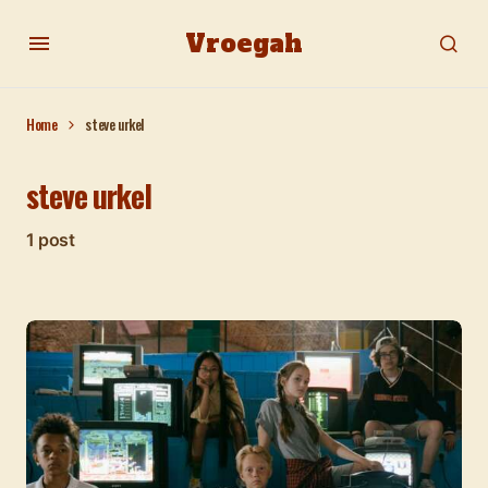
Vroegah
Home
steve urkel
steve urkel
1 post