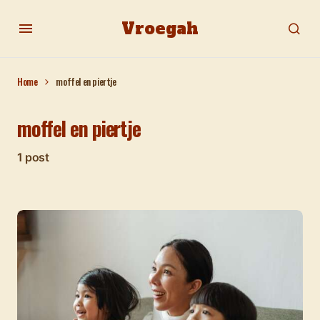
Vroegah
Home
moffel en piertje
moffel en piertje
1 post